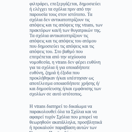
φιλτράρει, επεξεργάζεται, δημοσιεύει
ή ελέγχει τα σχόλια πριν από την
παρουσία τους στον ιστότοπο. Τα
σχόλια δεν αντικατοπτρίζουν τις
απόψεις και τις απόψεις της vtrans, των
πρακτόρων και/ή των θυγατρικών της.
Τα σχόλια αντικατοπτρίζουν τις
απόψεις και τις απόψεις του ατόμου
που δημοσιεύει τις απόψεις και τις
απόψεις του. Στο βαθμό που
επιτρέπεται από την ισχύουσα
νομοθεσία, η vtrans δεν φέρει ευθύνη
για τα σχόλια ή για οποιαδήποτε
ευθύνη, ζημιά ή έξοδα που
προκλήθηκαν ή/και υπέστησαν ως
αποτέλεσμα οποιασδήποτε χρήσης ή/
και δημοσίευσης ή/και εμφάνισης των
σχολίων σε αυτό ιστότοπος.
Η
vtrans διατηρεί το δικαίωμα να
παρακολουθεί όλα τα Σχόλια και να
αφαιρεί τυχόν Σχόλια που μπορεί να
θεωρηθούν ακατάλληλα, προσβλητικά
ή προκαλούν παραβίαση αυτών των