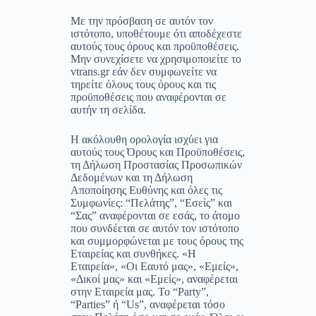
Με την πρόσβαση σε αυτόν τον
ιστότοπο, υποθέτουμε ότι αποδέχεστε
αυτούς τους όρους και προϋποθέσεις.
Μην συνεχίσετε να χρησιμοποιείτε το
vtrans.gr εάν δεν συμφωνείτε να
τηρείτε όλους τους όρους και τις
προϋποθέσεις που αναφέρονται σε
αυτήν τη σελίδα.
Η ακόλουθη ορολογία ισχύει για
αυτούς τους Όρους και Προϋποθέσεις,
τη Δήλωση Προστασίας Προσωπικών
Δεδομένων και τη Δήλωση
Αποποίησης Ευθύνης και όλες τις
Συμφωνίες: “Πελάτης”, “Εσείς” και
“Σας” αναφέρονται σε εσάς, το άτομο
που συνδέεται σε αυτόν τον ιστότοπο
και συμμορφώνεται με τους όρους της
Εταιρείας και συνθήκες. «Η
Εταιρεία», «Οι Εαυτό μας», «Εμείς»,
«Δικοί μας» και «Εμείς», αναφέρεται
στην Εταιρεία μας. Το “Party”,
“Parties” ή “Us”, αναφέρεται τόσο