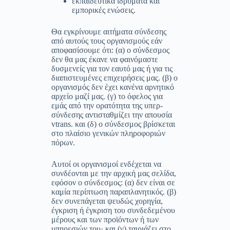
εκπαιδευτικά ιδρύματα και
εμπορικές ενώσεις.
Θα εγκρίνουμε αιτήματα σύνδεσης
από αυτούς τους οργανισμούς εάν
αποφασίσουμε ότι: (α) ο σύνδεσμος
δεν θα μας έκανε να φαινόμαστε
δυσμενείς για τον εαυτό μας ή για τις
διαπιστευμένες επιχειρήσεις μας. (β) ο
οργανισμός δεν έχει κανένα αρνητικό
αρχείο μαζί μας. (γ) το όφελος για
εμάς από την ορατότητα της υπερ-
σύνδεσης αντισταθμίζει την απουσία
vtrans. και (δ) ο σύνδεσμος βρίσκεται
στο πλαίσιο γενικών πληροφοριών
πόρων.
Αυτοί οι οργανισμοί ενδέχεται να
συνδέονται με την αρχική μας σελίδα,
εφόσον ο σύνδεσμος: (α) δεν είναι σε
καμία περίπτωση παραπλανητικός. (β)
δεν συνεπάγεται ψευδώς χορηγία,
έγκριση ή έγκριση του συνδεδεμένου
μέρους και των προϊόντων ή των
υπηρεσιών του· και (γ) ταιριάζει στο