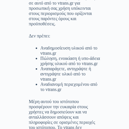
σε αυτό από το vtrans.gr για
προσωπική σας χρήση υπόκεινται
στους περιορισμούς που ορίζονται
στους παρόντες όρους και
προϋποθέσεις.
Δεν πρέπει:
Αναδημοσίευση υλικού από το
vtrans.gr
Πώληση, ενοικίαση ή υπο-άδεια
χρήσης υλικού από το vtrans.gr
Αναπαράγετε, αντιγράψτε ή
αντιγράψτε υλικό από το
vtrans.gr
Αναδιανομή περιεχομένου από
το vtrans.gr
Μέρη αυτού του ιστότοπου
προσφέρουν την ευκαιρία στους
χρήστες να δημοσιεύουν και να
ανταλλάσσουν απόψεις και
πληροφορίες σε ορισμένες περιοχές
του ιστότοπου. Το vtrans δεν