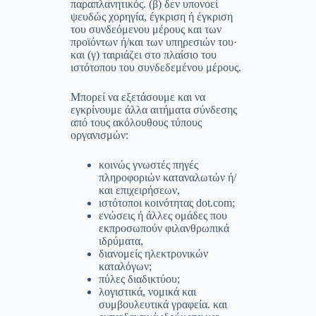
παραπλανητικός. (β) δεν υπονοεί
ψευδώς χορηγία, έγκριση ή έγκριση
του συνδεόμενου μέρους και των
προϊόντων ή/και των υπηρεσιών του·
και (γ) ταιριάζει στο πλαίσιο του
ιστότοπου του συνδεδεμένου μέρους.
Μπορεί να εξετάσουμε και να
εγκρίνουμε άλλα αιτήματα σύνδεσης
από τους ακόλουθους τύπους
οργανισμών:
κοινώς γνωστές πηγές
πληροφοριών καταναλωτών ή/
και επιχειρήσεων,
ιστότοποι κοινότητας dot.com;
ενώσεις ή άλλες ομάδες που
εκπροσωπούν φιλανθρωπικά
ιδρύματα,
διανομείς ηλεκτρονικών
καταλόγων;
πύλες διαδικτύου;
λογιστικά, νομικά και
συμβουλευτικά γραφεία. και